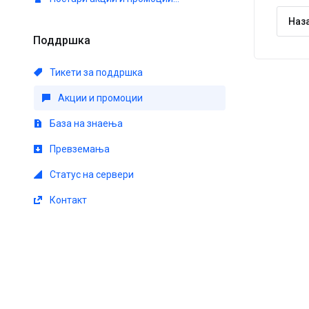
Наз
Поддршка
Тикети за поддршка
Акции и промоции
База на знаења
Превземања
Статус на сервери
Контакт