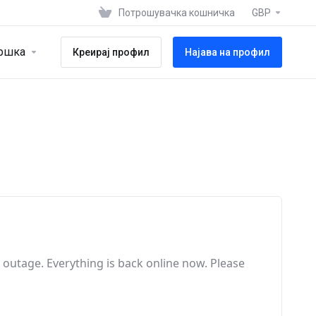
Потрошувачка кошничка
GBP
ршка
Креирај профил
Најава на профил
e outage
. Everything is back online now
. Please